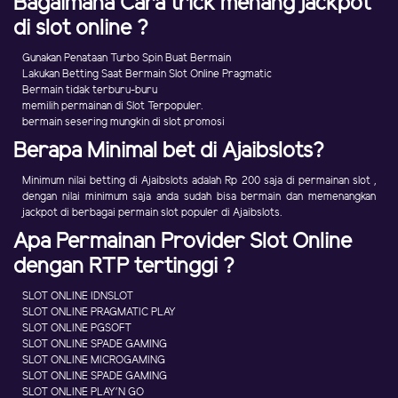
Bagaimana Cara trick menang jackpot
di slot online ?
Gunakan Penataan Turbo Spin Buat Bermain
Lakukan Betting Saat Bermain Slot Online Pragmatic
Bermain tidak terburu-buru
memilih permainan di Slot Terpopuler.
bermain sesering mungkin di slot promosi
Berapa Minimal bet di Ajaibslots?
Minimum nilai betting di Ajaibslots adalah Rp 200 saja di permainan slot ,
dengan nilai minimum saja anda sudah bisa bermain dan memenangkan
jackpot di berbagai permain slot populer di Ajaibslots.
Apa Permainan Provider Slot Online
dengan RTP tertinggi ?
SLOT ONLINE IDNSLOT
SLOT ONLINE PRAGMATIC PLAY
SLOT ONLINE PGSOFT
SLOT ONLINE SPADE GAMING
SLOT ONLINE MICROGAMING
SLOT ONLINE SPADE GAMING
SLOT ONLINE PLAY'N GO