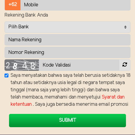
+62
Rekening Bank Anda
Saya menyatakan bahwa saya telah berusia setidaknya 18
tahun atau setidaknya usia legal di negara tempat saya
tinggal (mana saja yang lebih tinggi) dan bahwa saya
telah membaca, memahami dan menyetujui
Syarat dan
ketentuan
. Saya juga bersedia menerima email promosi
SUBMIT