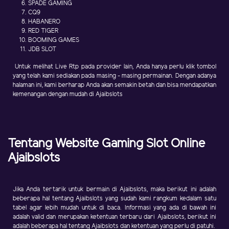
SPADE GAMING
CQ9
HABANERO
RED TIGER
BOOMING GAMES
JDB SLOT
Untuk melihat Live Rtp pada provider lain, Anda hanya perlu klik tombol
yang telah kami sediakan pada masing - masing permainan. Dengan adanya
halaman ini, kami berharap Anda akan semakin betah dan bisa mendapatkan
kemenangan dengan mudah di Ajaibslots
Tentang Website Gaming Slot Online
Ajaibslots
Jika Anda tertarik untuk bermain di Ajaibslots, maka berikut ini adalah
beberapa hal tentang Ajaibslots yang sudah kami rangkum kedalam satu
tabel agar lebih mudah untuk di baca. Informasi yang ada di bawah ini
adalah valid dan merupakan ketentuan terbaru dari Ajaibslots, berikut ini
adalah beberapa hal tentang Ajaibslots dan ketentuan yang perlu di patuhi.