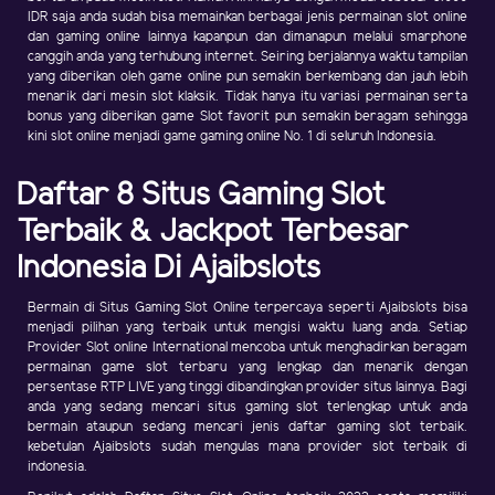
IDR saja anda sudah bisa memainkan berbagai jenis permainan slot online
dan gaming online lainnya kapanpun dan dimanapun melalui smarphone
canggih anda yang terhubung internet. Seiring berjalannya waktu tampilan
yang diberikan oleh game online pun semakin berkembang dan jauh lebih
menarik dari mesin slot klaksik. Tidak hanya itu variasi permainan serta
bonus yang diberikan game Slot favorit pun semakin beragam sehingga
kini slot online menjadi game gaming online No. 1 di seluruh Indonesia.
Daftar 8 Situs Gaming Slot
Terbaik & Jackpot Terbesar
Indonesia Di Ajaibslots
Bermain di Situs Gaming Slot Online terpercaya seperti Ajaibslots bisa
menjadi pilihan yang terbaik untuk mengisi waktu luang anda. Setiap
Provider Slot online International mencoba untuk menghadirkan beragam
permainan game slot terbaru yang lengkap dan menarik dengan
persentase RTP LIVE yang tinggi dibandingkan provider situs lainnya. Bagi
anda yang sedang mencari situs gaming slot terlengkap untuk anda
bermain ataupun sedang mencari jenis daftar gaming slot terbaik.
kebetulan Ajaibslots sudah mengulas mana provider slot terbaik di
indonesia.