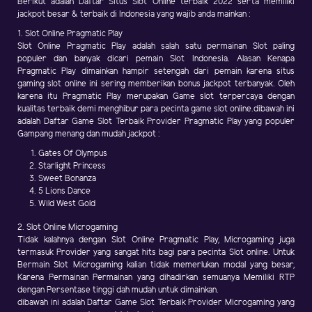
Berikut adalah Daftar Situs Slot Online terbaik 2022 serta memiliki
jackpot besar & terbaik di Indonesia yang wajib anda mainkan :
1. Slot Online Pragmatic Play
Slot Online Pragmatic Play adalah salah satu permainan Slot paling
populer dan banyak dicari pemain Slot Indonesia. Alasan Kenapa
Pragmatic Play dimainkan hampir setengah dari pemain karena situs
gaming slot online ini sering memberikan bonus jackpot terbanyak. Oleh
karena itu Pragmatic Play merupakan Game slot terpercaya dengan
kualitas terbaik demi menghibur para pecinta game slot online.dibawah ini
adalah Daftar Game Slot Terbaik Provider Pragmatic Play yang populer
Gampang menang dan mudah jackpot :
Gates Of Olympus
Starlight Princess
Sweet Bonanza
5 Lions Dance
Wild West Gold
2. Slot Online Microgaming
Tidak kalahnya dengan Slot Online Pragmatic Play, Microgaming juga
termasuk Provider yang sangat hits bagi para pecinta Slot online. Untuk
Bermain Slot Microgaming kalian tidak memerlukan modal yang besar,
Karena Permainan Permainan yang dihadirkan semuanya Memiliki RTP
dengan Persentase tinggi dah mudah untuk dimainkan.
dibawah ini adalah Daftar Game Slot Terbaik Provider Microgaming yang