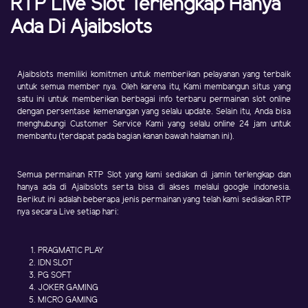
RTP Live Slot Terlengkap Hanya
Ada Di Ajaibslots
Ajaibslots memiliki komitmen untuk memberikan pelayanan yang terbaik
untuk semua member nya. Oleh karena itu, Kami membangun situs yang
satu ini untuk memberikan berbagai info terbaru permainan slot online
dengan persentase kemenangan yang selalu update. Selain itu, Anda bisa
menghubungi Customer Service Kami yang selalu online 24 jam untuk
membantu (terdapat pada bagian kanan bawah halaman ini).
Semua permainan RTP Slot yang kami sediakan di jamin terlengkap dan
hanya ada di Ajaibslots serta bisa di akses melalui google indonesia.
Berikut ini adalah beberapa jenis permainan yang telah kami sediakan RTP
nya secara Live setiap hari:
PRAGMATIC PLAY
IDN SLOT
PG SOFT
JOKER GAMING
MICRO GAMING