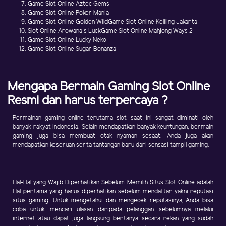
Game Slot Online Aztec Gems
Game Slot Online Poker Mania
Game Slot Online Golden WildGame Slot Online Keliling Jakarta
Slot Online Arowana s LuckGame Slot Online Mahjong Ways 2
Game Slot Online Lucky Neko
Game Slot Online Sugar Bonanza
Mengapa Bermain Gaming Slot Online
Resmi dan harus terpercaya ?
Permainan gaming online terutama slot saat ini sangat diminati oleh
banyak rakyat Indonesia. Selain mendapatkan banyak keuntungan, bermain
gaming juga bisa membuat otak nyaman sesaat. Anda juga akan
mendapatkan keseruan serta tantangan baru dari sensasi tampil gaming.
Hal-Hal yang Wajib Diperhatikan Sebelum Memilih Situs Slot Online adalah
Hal pertama yang harus diperhatikan sebelum mendaftar yakni reputasi
situs gaming. Untuk mengetahui dan mengecek reputasinya, Anda bisa
coba untuk mencari ulasan daripada pelanggan sebelumnya melalui
internet atau dapat juga langsung bertanya secara rekan yang sudah