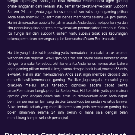
sangat dipercaya. Anda juga bisa meminta rekomendasi agen gaming
online langganan dari kenalan atau teman terdekat,Menyediakan Support
Sistem 24 Jam ,Anda juga harus memastikan kalau agen gaming pilihan
Anda telah memiliki CS aktif dan beres membantu selama 24 jam penuh.
Hal ini dimaksudkan apabila terjalin masalah, Anda dapat melaporkannya dan
tim pendukung akan segera menyelesaikan permasalahan tersebut. Selain
itu, fungsi lain dari support sistem yaitu supaya tidak ada kecurangan
selama permainan berlangsung dan Kemudahan Dalam Bertransaksi.
Hal lain yang tidak kalah penting yaitu kemudahan transaksi untuk proses
withdraw dan deposit. Wakil gaming situs slot online selalu berkaitan erat
dengan transaksi tersebut, oleh karena itu Anda harus memastikan bahwa
agen gaming pilihan memiliki kerja sama dengan bank lokal ,voucher88,qris,
e-wallet. Hal ini akan memudahkan Anda saat ingin membeli deposit dan
menarik hasil kemenangan gaming. Pastikan juga segala transaksi yang
dilakukan melalui situs tersebut diproses secara cepat serta
aman,Permainan Lengkap serta Serba Ada, Hal terakhir yaitu permainan
gaming yang lengkap dalam satu situs. Ini dimaksudkan agar Anda dapat
bermain permainan lain yang disukai tanpa kudu berpindah ke situs lainnya.
Situs terbaik adalah yang memiliki bermacam jenis permainan gaming dan
boleh dimainkan selama 24 jam penuh di mana saja dengan telah
mendukung hampir seluruh perangkat.