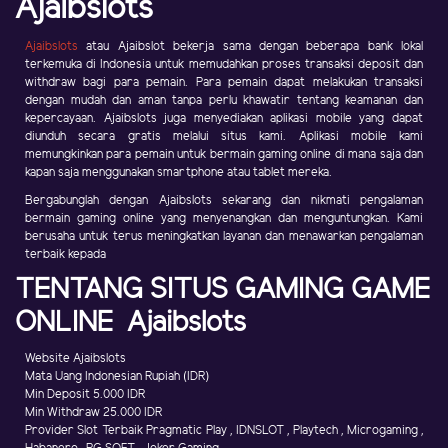
Ajaibslots
Ajaibslots
atau Ajaibslot bekerja sama dengan beberapa bank lokal
terkemuka di Indonesia untuk memudahkan proses transaksi deposit dan
withdraw bagi para pemain. Para pemain dapat melakukan transaksi
dengan mudah dan aman tanpa perlu khawatir tentang keamanan dan
kepercayaan. Ajaibslots juga menyediakan aplikasi mobile yang dapat
diunduh secara gratis melalui situs kami. Aplikasi mobile kami
memungkinkan para pemain untuk bermain gaming online di mana saja dan
kapan saja menggunakan smartphone atau tablet mereka.
Bergabunglah dengan Ajaibslots sekarang dan nikmati pengalaman
bermain gaming online yang menyenangkan dan menguntungkan. Kami
berusaha untuk terus meningkatkan layanan dan menawarkan pengalaman
terbaik kepada
TENTANG SITUS GAMING GAME
ONLINE Ajaibslots
Website Ajaibslots
Mata Uang Indonesian Rupiah (IDR)
Min Deposit 5.000 IDR
Min Withdraw 25.000 IDR
Provider Slot Terbaik Pragmatic Play , IDNSLOT , Playtech , Microgaming ,